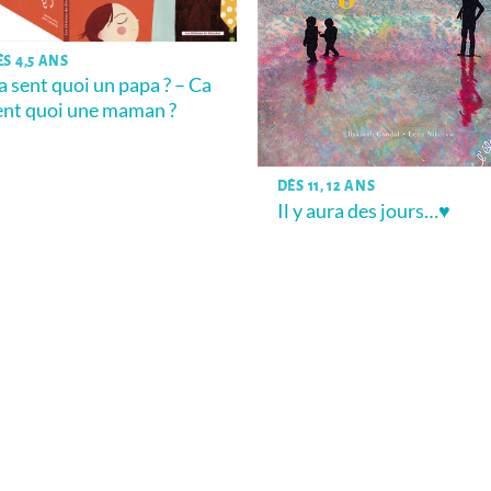
ÈS 4,5 ANS
a sent quoi un papa ? – Ca
ent quoi une maman ?
DÈS 11, 12 ANS
Il y aura des jours…♥