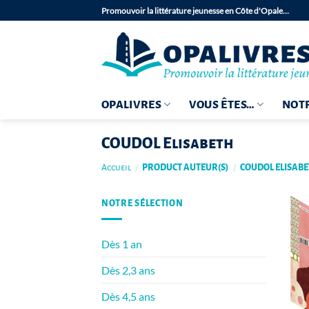
Passer
Promouvoir la littérature jeunesse en Côte d'Opale…
au
contenu
OPALIVRES
VOUS ÊTES…
NOTR
COUDOL Elisabeth
Accueil
/
PRODUCT AUTEUR(S)
/
COUDOL ELISAB
NOTRE SÉLECTION
Dès 1 an
Dès 2,3 ans
Dès 4,5 ans