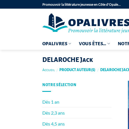
Passer
Promouvoir la littérature jeunesse en Côte d'Opale…
au
contenu
OPALIVRES
VOUS ÊTES…
NOTR
DELAROCHE Jack
Accueil
/
PRODUCT AUTEUR(S)
/
DELAROCHE JAC
NOTRE SÉLECTION
Dès 1 an
Dès 2,3 ans
Dès 4,5 ans