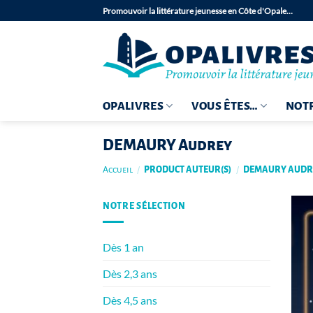
Passer
Promouvoir la littérature jeunesse en Côte d'Opale…
au
contenu
OPALIVRES
VOUS ÊTES…
NOTR
DEMAURY Audrey
Accueil
/
PRODUCT AUTEUR(S)
/
DEMAURY AUDR
NOTRE SÉLECTION
Dès 1 an
Dès 2,3 ans
Dès 4,5 ans