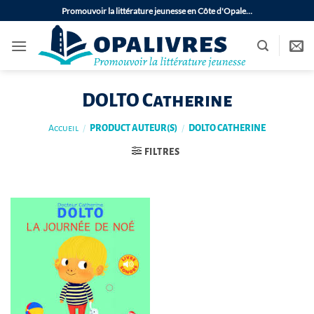
Passer
Promouvoir la littérature jeunesse en Côte d'Opale…
au
contenu
DOLTO Catherine
Accueil
/
PRODUCT AUTEUR(S)
/
DOLTO CATHERINE
FILTRES