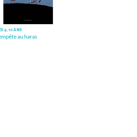
S 9, 10 ANS
empête au haras