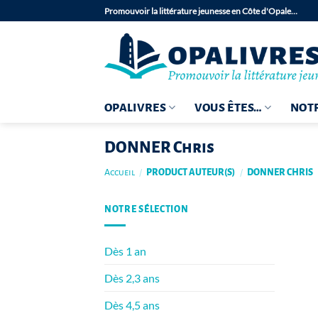
Passer
Promouvoir la littérature jeunesse en Côte d'Opale…
au
contenu
OPALIVRES
VOUS ÊTES…
NOTR
DONNER Chris
Accueil
/
PRODUCT AUTEUR(S)
/
DONNER CHRIS
NOTRE SÉLECTION
Dès 1 an
Dès 2,3 ans
Dès 4,5 ans