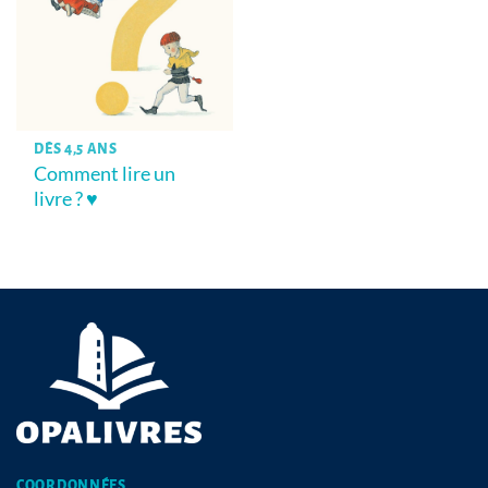
DÈS 4,5 ANS
Comment lire un
livre ? ♥
COORDONNÉES