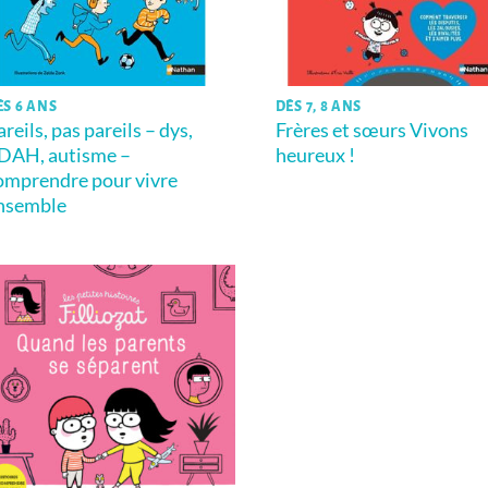
ÈS 6 ANS
DÈS 7, 8 ANS
areils, pas pareils – dys,
Frères et sœurs Vivons
DAH, autisme –
heureux !
omprendre pour vivre
nsemble