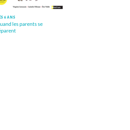
ÈS 6 ANS
uand les parents se
éparent