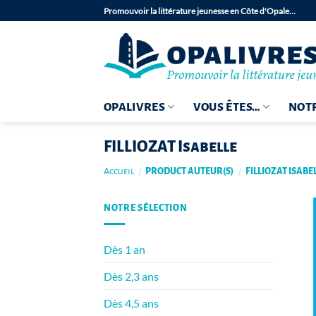
Passer
Promouvoir la littérature jeunesse en Côte d'Opale…
au
contenu
OPALIVRES
VOUS ÊTES…
NOTR
FILLIOZAT Isabelle
Accueil
/
PRODUCT AUTEUR(S)
/
FILLIOZAT ISABE
NOTRE SÉLECTION
Dès 1 an
Dès 2,3 ans
Dès 4,5 ans