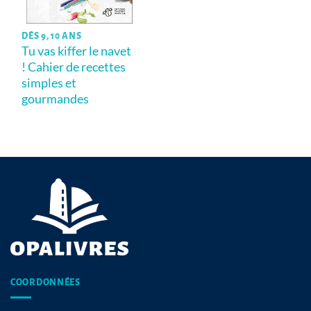
DÈS 9, 10 ANS
Tu vas kiffer le navet
! Cahier de recettes
simples et
gourmandes
COORDONNÉES