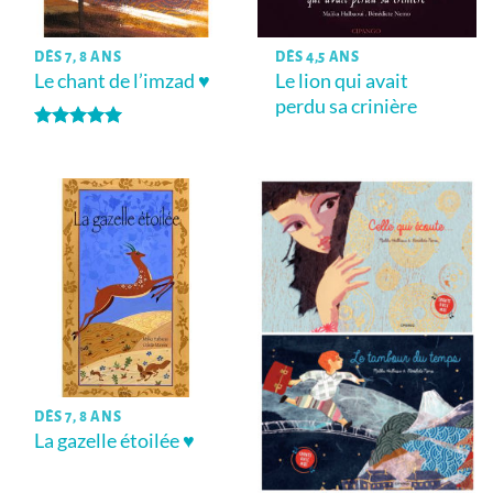
DÈS 7, 8 ANS
DÈS 4,5 ANS
Le chant de l’imzad ♥
Le lion qui avait
perdu sa crinière
Note
5
sur
5
DÈS 7, 8 ANS
La gazelle étoilée ♥