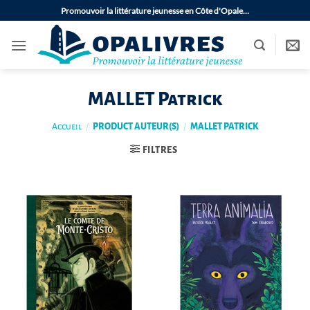
Passer
Promouvoir la littérature jeunesse en Côte d'Opale…
au
contenu
MALLET Patrick
Accueil
/
PRODUCT AUTEUR(S)
/
MALLET PATRICK
FILTRES