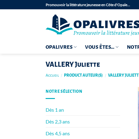
Passer
Promouvoir la littérature jeunesse en Côte d'Opale…
au
contenu
OPALIVRES
VOUS ÊTES…
NOTR
VALLERY Juliette
Accueil
/
PRODUCT AUTEUR(S)
/
VALLERY JULIETT
NOTRE SÉLECTION
Dès 1 an
Dès 2,3 ans
Dès 4,5 ans