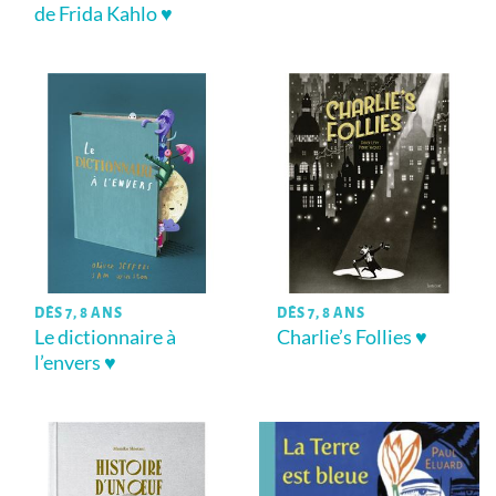
de Frida Kahlo ♥
DÈS 7, 8 ANS
DÈS 7, 8 ANS
Le dictionnaire à
Charlie’s Follies ♥
l’envers ♥