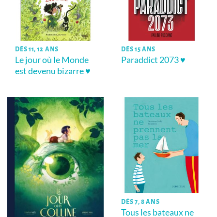
DÈS 11, 12 ANS
DÈS 15 ANS
Le jour où le Monde
Paraddict 2073 ♥
est devenu bizarre ♥
DÈS 7, 8 ANS
Tous les bateaux ne