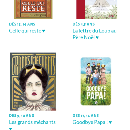
DÈS 13, 14 ANS
DÈS 4,5 ANS
Celle qui reste ♥
La lettre du Loup au
Père Noël ♥
DÈS 9, 10 ANS
DÈS 13, 14 ANS
Les grands méchants
Goodbye Papa ! ♥
♥