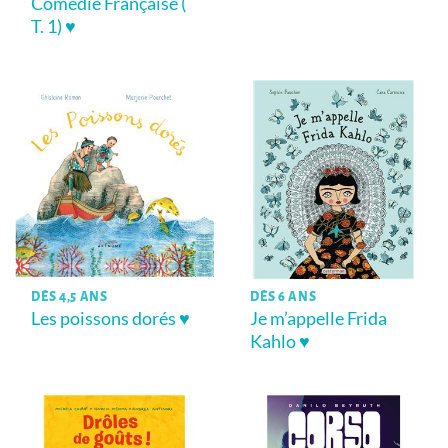
Comédie Française (
T. 1) ♥
DÈS 4,5 ANS
DÈS 6 ANS
Les poissons dorés ♥
Je m’appelle Frida
Kahlo ♥