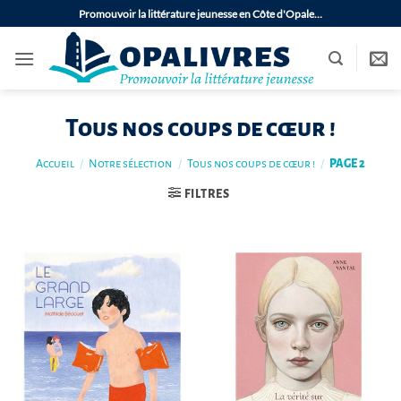
Passer
Promouvoir la littérature jeunesse en Côte d'Opale…
au
contenu
Tous nos coups de cœur !
Accueil
/
Notre sélection
/
Tous nos coups de cœur !
/
PAGE 2
FILTRES