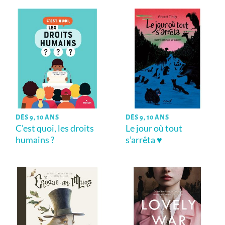
DÈS 9, 10 ANS
DÈS 9, 10 ANS
C’est quoi, les droits
Le jour où tout
humains ?
s’arrêta ♥