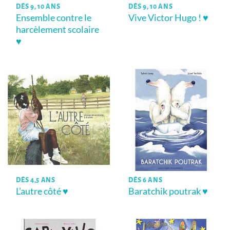
DÈS 9, 10 ANS
DÈS 9, 10 ANS
Ensemble contre le
Vive Victor Hugo ! ♥
harcèlement scolaire
♥
DÈS 4,5 ANS
DÈS 6 ANS
L’autre côté ♥
Baratchik poutrak ♥