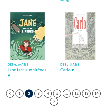
DÈS 9, 10 ANS
DÈS 7, 8 ANS
Jane face aux sirènes
Carlo ♥
♥
1
2
3
4
5
…
12
13
14