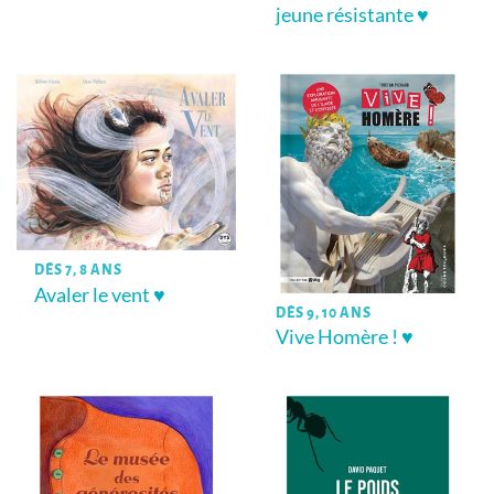
jeune résistante ♥
DÈS 7, 8 ANS
Avaler le vent ♥
DÈS 9, 10 ANS
Vive Homère ! ♥