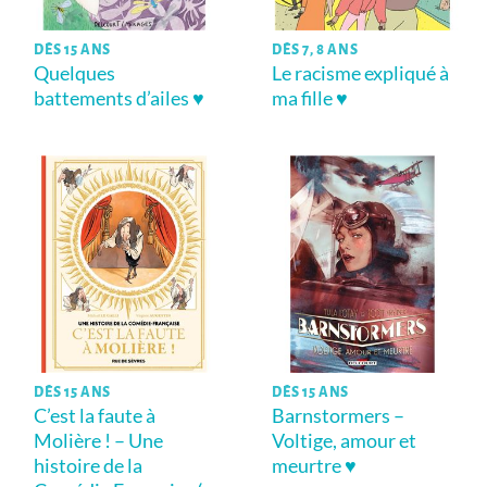
DÈS 15 ANS
DÈS 7, 8 ANS
Quelques
Le racisme expliqué à
battements d’ailes ♥
ma fille ♥
DÈS 15 ANS
DÈS 15 ANS
C’est la faute à
Barnstormers –
Molière ! – Une
Voltige, amour et
histoire de la
meurtre ♥