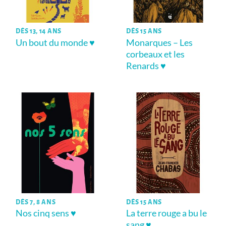
DÈS 13, 14 ANS
DÈS 15 ANS
Un bout du monde ♥
Monarques – Les
corbeaux et les
Renards ♥
DÈS 7, 8 ANS
DÈS 15 ANS
Nos cinq sens ♥
La terre rouge a bu le
sang ♥