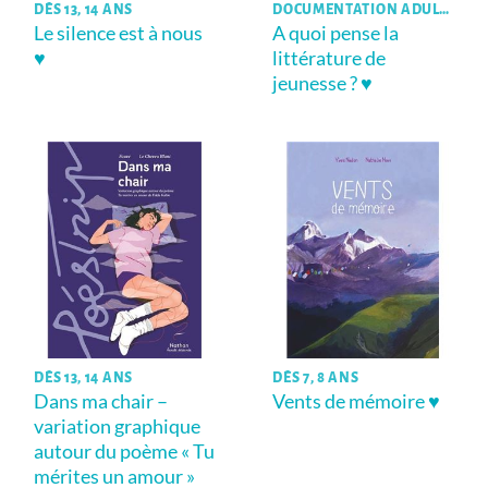
DÈS 13, 14 ANS
DOCUMENTATION ADULTES
Le silence est à nous
A quoi pense la
♥
littérature de
jeunesse ? ♥
DÈS 13, 14 ANS
DÈS 7, 8 ANS
Dans ma chair –
Vents de mémoire ♥
variation graphique
autour du poème « Tu
mérites un amour »