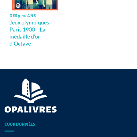
DÈS 9, 10 ANS
Jeux olympiques
Paris 1900 – La
médaille d’or
d’Octave
COORDONNÉES