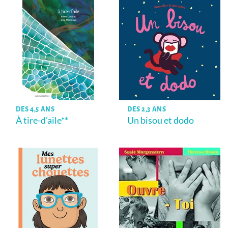
DÈS 4,5 ANS
DÈS 2,3 ANS
À tire-d’aile**
Un bisou et dodo