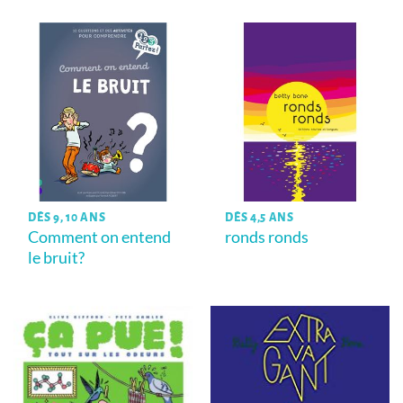
DÈS 9, 10 ANS
DÈS 4,5 ANS
Comment on entend
ronds ronds
le bruit?