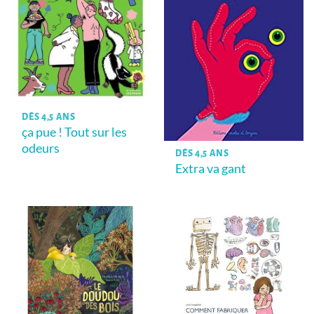
DÈS 4,5 ANS
ça pue ! Tout sur les
odeurs
DÈS 4,5 ANS
Extra va gant