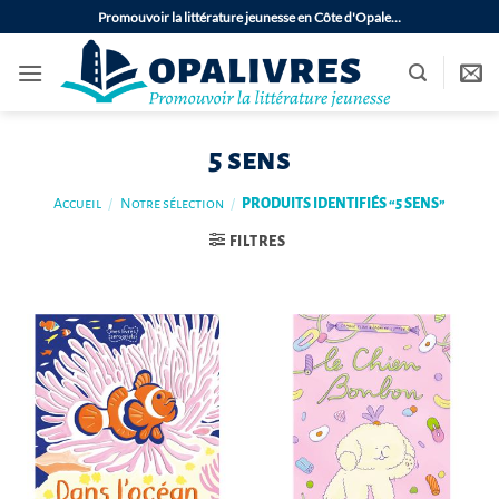
Passer
Promouvoir la littérature jeunesse en Côte d'Opale…
au
contenu
5 sens
Accueil
/
Notre sélection
/
PRODUITS IDENTIFIÉS “5 SENS”
FILTRES