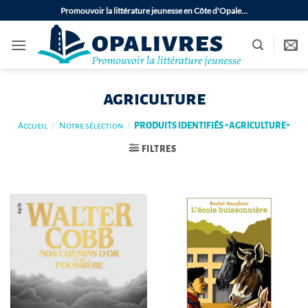
Passer
Promouvoir la littérature jeunesse en Côte d'Opale…
au
contenu
agriculture
Accueil
/
Notre sélection
/
PRODUITS IDENTIFIÉS “AGRICULTURE”
FILTRES