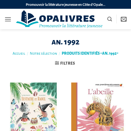
Passer
Promouvoir la littérature jeunesse en Côte d'Opale…
au
contenu
an. 1992
Accueil
/
Notre sélection
/
PRODUITS IDENTIFIÉS “AN. 1992”
FILTRES