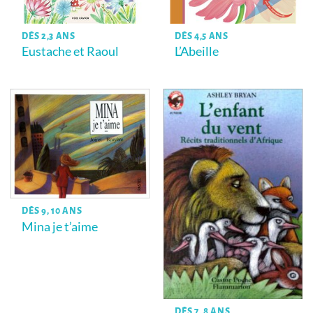
DÈS 2,3 ANS
DÈS 4,5 ANS
Eustache et Raoul
L’Abeille
DÈS 9, 10 ANS
Mina je t’aime
DÈS 7, 8 ANS