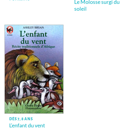
Le Molosse surgi du
soleil
DÈS 7, 8 ANS
L’enfant du vent