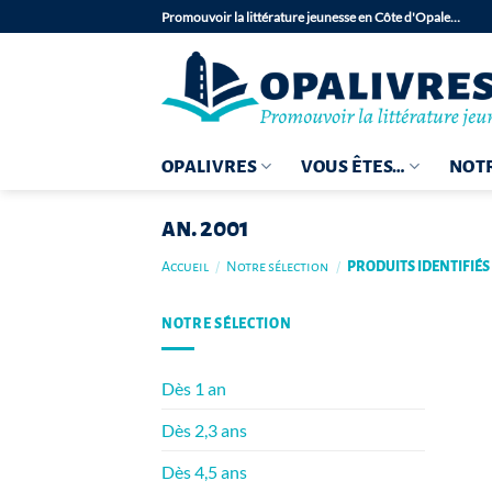
Passer
Promouvoir la littérature jeunesse en Côte d'Opale…
au
contenu
OPALIVRES
VOUS ÊTES…
NOTR
an. 2001
Accueil
/
Notre sélection
/
PRODUITS IDENTIFIÉS 
NOTRE SÉLECTION
Dès 1 an
Dès 2,3 ans
Dès 4,5 ans