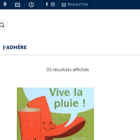
Newsletter
J’ADHÈRE
Trié
35 résultats affichés
du
plus
récent
au
plus
ancien