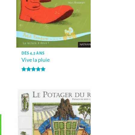
DÈS 4,5 ANS
Vive la pluie
Note
5
sur
5