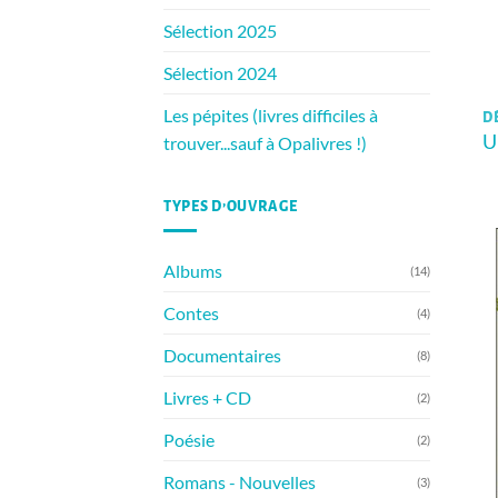
Sélection 2025
Sélection 2024
Les pépites (livres difficiles à
D
U
trouver...sauf à Opalivres !)
TYPES D’OUVRAGE
Albums
(14)
Contes
(4)
Documentaires
(8)
Livres + CD
(2)
Poésie
(2)
Romans - Nouvelles
(3)