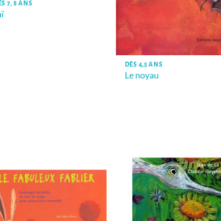
S 7, 8 ANS
aï
DÈS 4,5 ANS
Le noyau