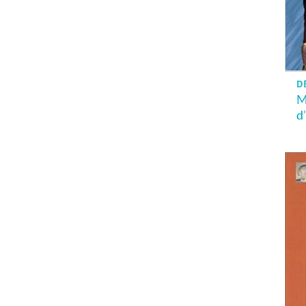
DÈ
M
d