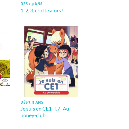
DÈS 2,3 ANS
1, 2, 3, crotte alors !
DÈS 7, 8 ANS
Je suis en CE1 -T.7- Au
poney-club