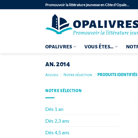
Passer
Promouvoir la littérature jeunesse en Côte d'Opale…
au
contenu
OPALIVRES
VOUS ÊTES…
NOTR
an. 2014
Accueil
/
Notre sélection
/
PRODUITS IDENTIFIÉS 
NOTRE SÉLECTION
Dès 1 an
Dès 2,3 ans
Dès 4,5 ans