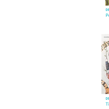
D
P
D
T