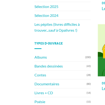
D
Sélection 2025
L
Sélection 2024
Les pépites (livres difficiles à
trouver...sauf à Opalivres !)
TYPES D’OUVRAGE
Albums
(200)
Bandes dessinées
(43)
Contes
(28)
Documentaires
D
(80)
L
Livres + CD
(14)
Poésie
(15)