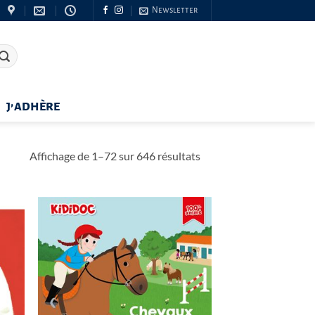
Newsletter
J’ADHÈRE
Trié
Affichage de 1–72 sur 646 résultats
du
plus
récent
au
plus
ancien