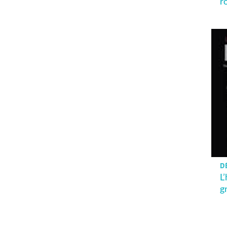
r
DÈ
L
g