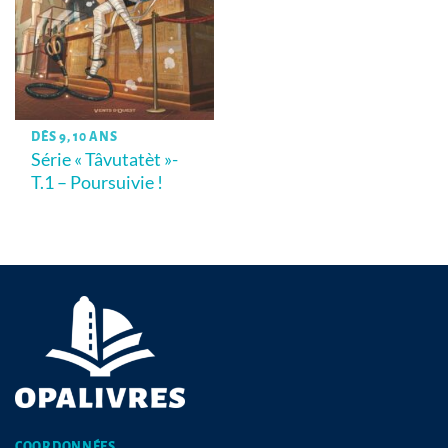
DÈS 9, 10 ANS
Série « Tâvutatèt »-
T.1 – Poursuivie !
COORDONNÉES