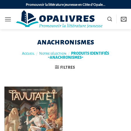
Passer
Promouvoir la littérature jeunesse en Côte d'Opale…
au
contenu
anachronismes
Accueil
/
Notre sélection
/
PRODUITS IDENTIFIÉS
“ANACHRONISMES”
FILTRES