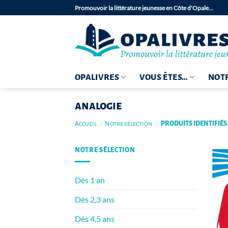
Passer
Promouvoir la littérature jeunesse en Côte d'Opale…
au
contenu
OPALIVRES
VOUS ÊTES…
NOTR
analogie
Accueil
/
Notre sélection
/
PRODUITS IDENTIFIÉS
NOTRE SÉLECTION
Dès 1 an
Dès 2,3 ans
Dès 4,5 ans