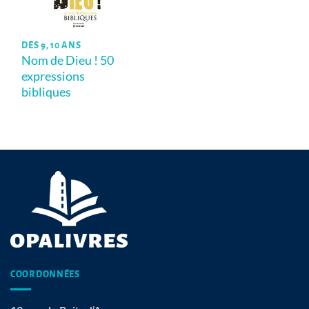
DÈS 9, 10 ANS
Nom de Dieu ! 50
expressions
bibliques
COORDONNÉES