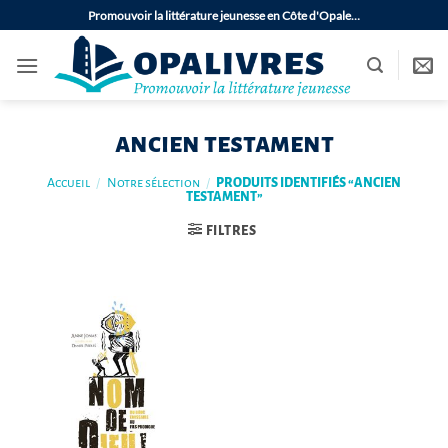
Passer
Promouvoir la littérature jeunesse en Côte d'Opale…
au
contenu
ancien testament
Accueil
/
Notre sélection
/
PRODUITS IDENTIFIÉS “ANCIEN
TESTAMENT”
FILTRES