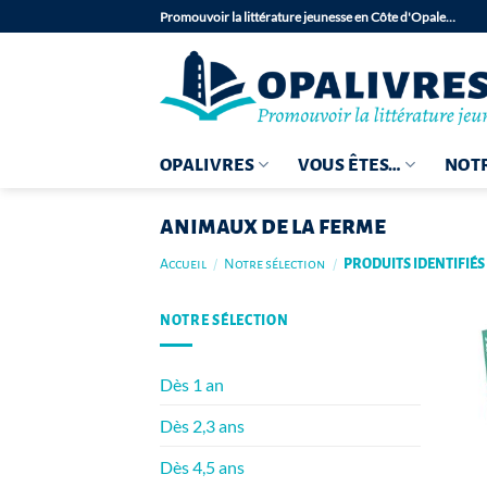
Passer
Promouvoir la littérature jeunesse en Côte d'Opale…
au
contenu
OPALIVRES
VOUS ÊTES…
NOTR
animaux de la ferme
Accueil
/
Notre sélection
/
PRODUITS IDENTIFIÉS
NOTRE SÉLECTION
Dès 1 an
Dès 2,3 ans
Dès 4,5 ans