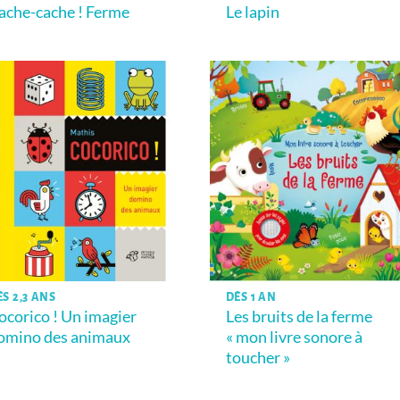
ache-cache ! Ferme
Le lapin
ÈS 2,3 ANS
DÈS 1 AN
ocorico ! Un imagier
Les bruits de la ferme
omino des animaux
« mon livre sonore à
toucher »