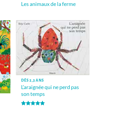
Les animaux de la ferme
DÈS 2,3 ANS
L’araignée qui ne perd pas
son temps
Note
5
sur
5