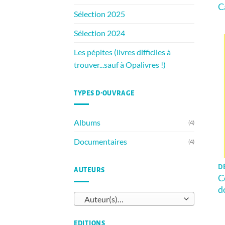
C
Sélection 2025
Sélection 2024
Les pépites (livres difficiles à
trouver...sauf à Opalivres !)
TYPES D’OUVRAGE
Albums
(4)
Documentaires
(4)
D
AUTEURS
C
d
Auteur(s)…
EDITIONS