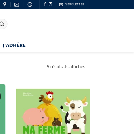
Newsletter
J’ADHÈRE
Trié
9 résultats affichés
du
plus
récent
au
plus
ancien