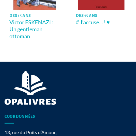
DÈS 15 ANS
DÈS 15 ANS
Victor ESKENAZI :
# J’accuse… ! ♥
Un gentleman
ottoman
COORDONNÉES
13, rue du Puits d’Amour,