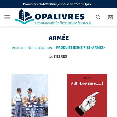
Passer
Promouvoir la littérature jeunesse en Côte d'Opale…
au
contenu
armée
Accueil
/
Notre sélection
/
PRODUITS IDENTIFIÉS “ARMÉE”
FILTRES