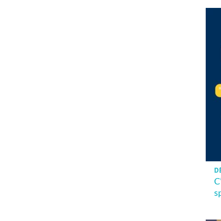
DÈ
C
s