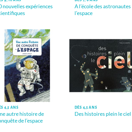
S 9, 10 ANS
DÈS 7, 8 ANS
0 nouvelles expériences
A l’école des astronautes
cientifiques
l’espace
ÈS 4,5 ANS
DÈS 4,5 ANS
ne autre histoire de
Des histoires plein le ciel
onquête de l’espace