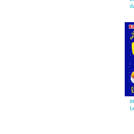
d
DÈ
L