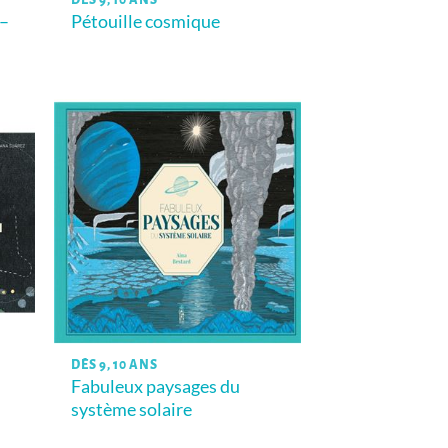
DÈS 9, 10 ANS
 –
Pétouille cosmique
DÈS 9, 10 ANS
Fabuleux paysages du
système solaire