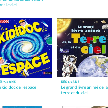
ans le ciel
S 7, 8 ANS
DÈS 4,5 ANS
e kididoc de l’espace
Le grand livre animé de la
terre et du ciel