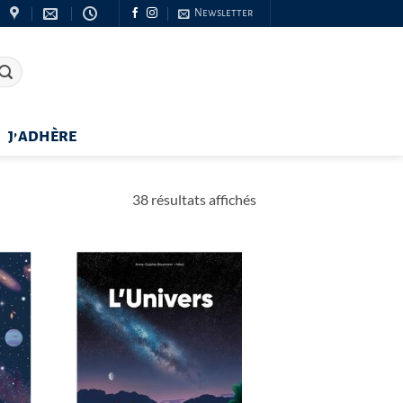
Newsletter
J’ADHÈRE
Trié
38 résultats affichés
du
plus
récent
au
plus
ancien