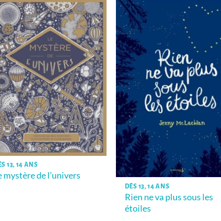
S 13, 14 ANS
e mystère de l’univers
DÈS 13, 14 ANS
Rien ne va plus sous les
étoiles