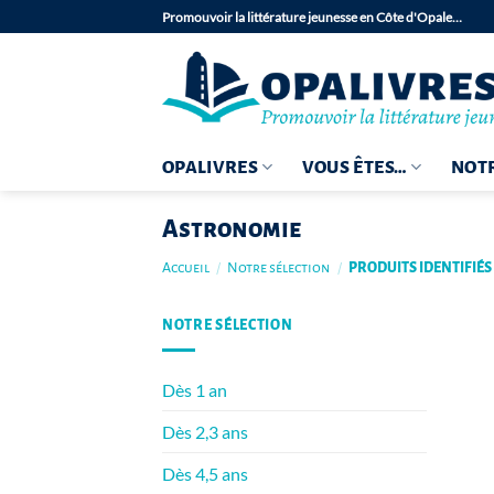
Passer
Promouvoir la littérature jeunesse en Côte d'Opale…
au
contenu
OPALIVRES
VOUS ÊTES…
NOTR
Astronomie
Accueil
/
Notre sélection
/
PRODUITS IDENTIFIÉ
NOTRE SÉLECTION
Dès 1 an
Dès 2,3 ans
Dès 4,5 ans