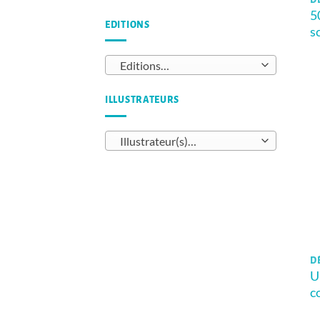
DÈ
5
EDITIONS
s
Editions…
ILLUSTRATEURS
Illustrateur(s)…
D
U
c