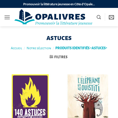
Passer
Promouvoir la littérature jeunesse en Côte d'Opale…
au
contenu
astuces
Accueil
/
Notre sélection
/
PRODUITS IDENTIFIÉS “ASTUCES”
FILTRES