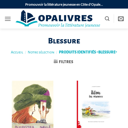
Passer
Promouvoir la littérature jeunesse en Côte d'Opale…
au
contenu
Blessure
Accueil
/
Notre sélection
/
PRODUITS IDENTIFIÉS “BLESSURE”
FILTRES