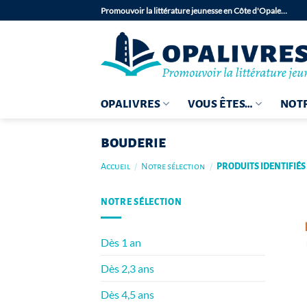
Passer
Promouvoir la littérature jeunesse en Côte d'Opale…
au
contenu
OPALIVRES
VOUS ÊTES…
NOTR
bouderie
Accueil
/
Notre sélection
/
PRODUITS IDENTIFIÉS
NOTRE SÉLECTION
Dès 1 an
Dès 2,3 ans
Dès 4,5 ans