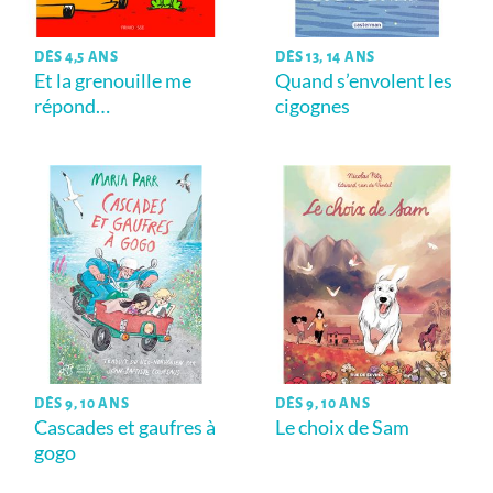
DÈS 4,5 ANS
DÈS 13, 14 ANS
Et la grenouille me
Quand s’envolent les
répond…
cigognes
DÈS 9, 10 ANS
DÈS 9, 10 ANS
Cascades et gaufres à
Le choix de Sam
gogo