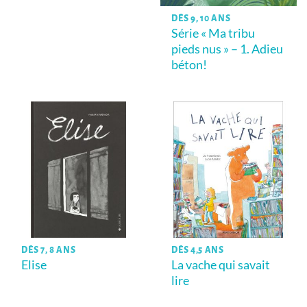
DÈS 9, 10 ANS
Série « Ma tribu
pieds nus » – 1. Adieu
béton!
DÈS 7, 8 ANS
DÈS 4,5 ANS
Elise
La vache qui savait
lire