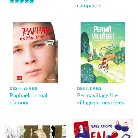
campagne
Note
5
sur
5
DÈS 11, 12 ANS
DÈS 7, 8 ANS
Raphaël, un mal
Permavillage ! Le
d’amour
village de mes rêves