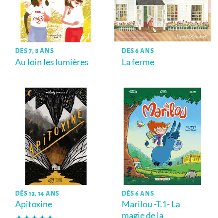
DÈS 7, 8 ANS
DÈS 6 ANS
Au loin les lumières
La ferme
DÈS 13, 14 ANS
DÈS 6 ANS
Apitoxine
Marilou -T.1- La
magie de la