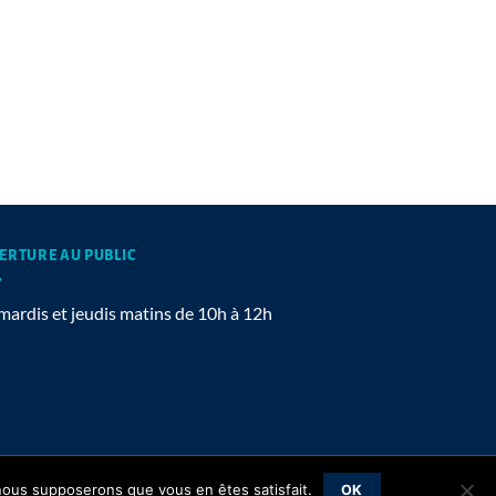
ERTURE AU PUBLIC
mardis et jeudis matins de 10h à 12h
Mentions légales
, nous supposerons que vous en êtes satisfait.
OK