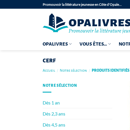
Passer
Promouvoir la littérature jeunesse en Côte d'Opale…
au
contenu
OPALIVRES
VOUS ÊTES…
NOTR
cerf
Accueil
/
Notre sélection
/
PRODUITS IDENTIFIÉS
NOTRE SÉLECTION
Dès 1 an
Dès 2,3 ans
Dès 4,5 ans