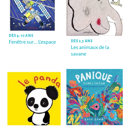
DÈS 9, 10 ANS
Fenêtre sur… L’espace
DÈS 2,3 ANS
Les animaux de la
savane