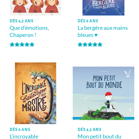
DÈS 4,5 ANS
DÈS 6 ANS
Que d’émotions,
La bergère aux mains
Chaperon !
bleues ♥
Note
5
sur
Note
5
sur
5
5
DÈS 6 ANS
DÈS 4,5 ANS
L’incroyable
Mon petit bout du