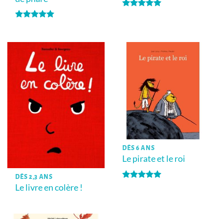
Note
5
sur
5
Note
5
sur
5
DÈS 6 ANS
Le pirate et le roi
DÈS 2,3 ANS
Note
5
sur
Le livre en colère !
5