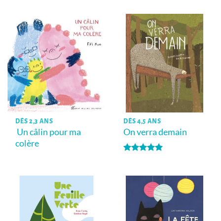
5
DÈS 2,3 ANS
DÈS 4,5 ANS
Un câlin pour ma
On verra demain
colère
Note
5
sur
5