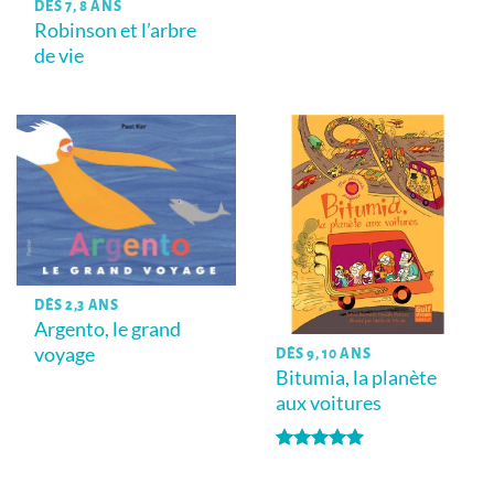
DÈS 7, 8 ANS
Robinson et l’arbre
de vie
DÈS 2,3 ANS
Argento, le grand
voyage
DÈS 9, 10 ANS
Bitumia, la planète
aux voitures
Note
5
sur
5