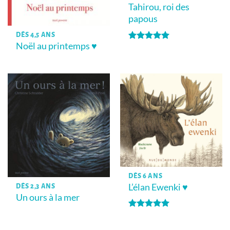
Tahirou, roi des
papous
DÈS 4,5 ANS
Noël au printemps ♥
Note
5
sur
5
DÈS 6 ANS
L’élan Ewenki ♥
DÈS 2,3 ANS
Un ours à la mer
Note
5
sur
5