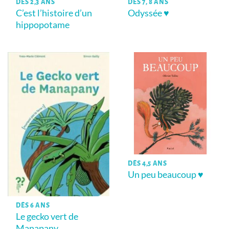
DÈS 2,3 ANS
DÈS 7, 8 ANS
C’est l’histoire d’un
Odyssée ♥
hippopotame
DÈS 4,5 ANS
Un peu beaucoup ♥
DÈS 6 ANS
Le gecko vert de
Manapany