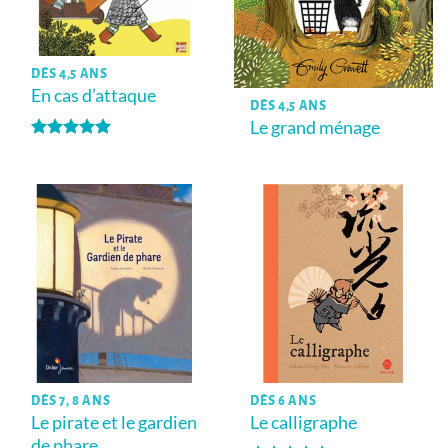
DÈS 4,5 ANS
En cas d’attaque
DÈS 4,5 ANS
Le grand ménage
Note
5
sur
5
DÈS 7, 8 ANS
DÈS 6 ANS
Le pirate et le gardien
Le calligraphe
de phare