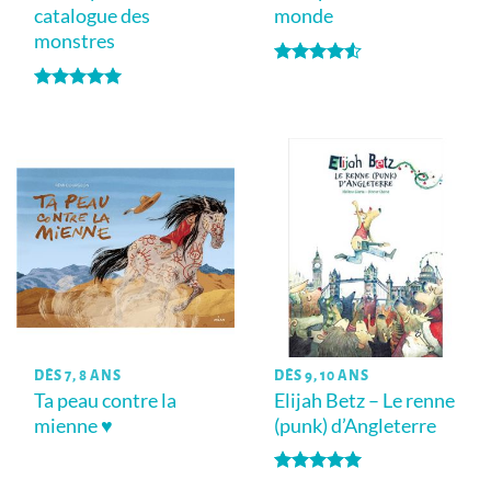
catalogue des
monde
monstres
Note
4.5
sur 5
Note
5
sur
5
DÈS 7, 8 ANS
DÈS 9, 10 ANS
Ta peau contre la
Elijah Betz – Le renne
mienne ♥
(punk) d’Angleterre
Note
5
sur