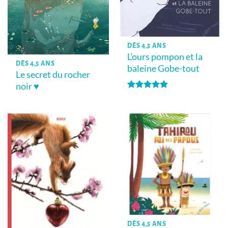
DÈS 4,5 ANS
L’ours pompon et la
DÈS 4,5 ANS
baleine Gobe-tout
Le secret du rocher
noir ♥
Note
5
sur
5
DÈS 4,5 ANS