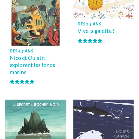
DÈS 2,3 ANS
Vive la galette !
Note
5
sur
DÈS 4,5 ANS
5
Nico et Ouistiti
explorent les fonds
marins
Note
5
sur
5