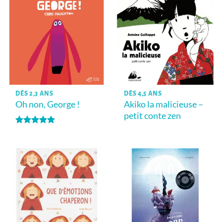
DÈS 2,3 ANS
DÈS 4,5 ANS
Oh non, George !
Akiko la malicieuse –
petit conte zen
Note
5
sur
5