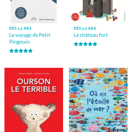
DÈS 2,3 ANS
DÈS 2,3 ANS
Le voyage de Petit
Le château fort
Pingouin
Note
5
sur
5
Note
5
sur
5