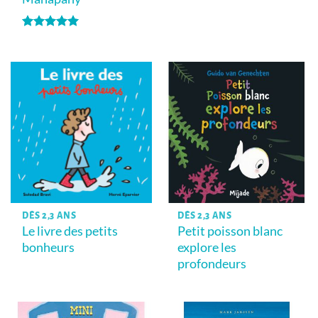
Note
5
sur
5
DÈS 2,3 ANS
DÈS 2,3 ANS
Le livre des petits
Petit poisson blanc
bonheurs
explore les
profondeurs