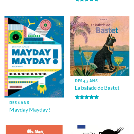
Note
5
sur
5
DÈS 4,5 ANS
La balade de Bastet
DÈS 6 ANS
Note
5
sur
Mayday Mayday !
5