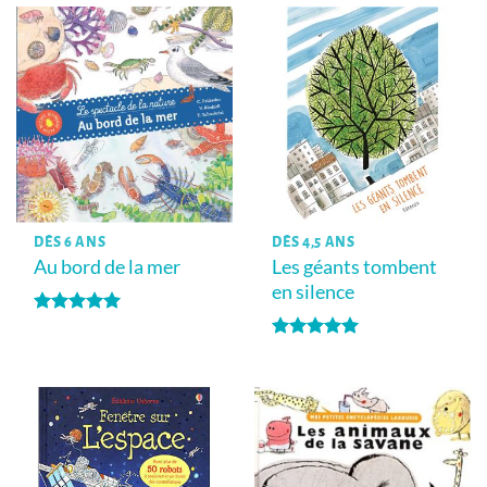
DÈS 6 ANS
DÈS 4,5 ANS
Au bord de la mer
Les géants tombent
en silence
Note
5
sur
5
Note
5
sur
5