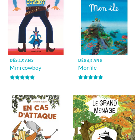
DÈS 4,5 ANS
DÈS 4,5 ANS
Mini cowboy
Mon île
Note
5
sur
Note
5
sur
5
5