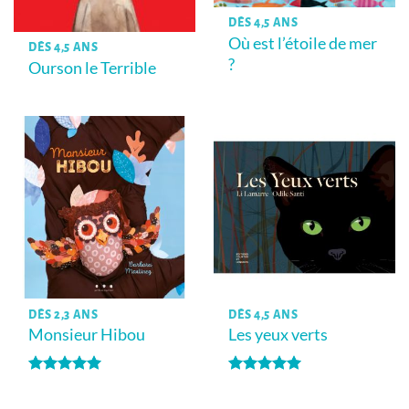
DÈS 4,5 ANS
Où est l’étoile de mer
DÈS 4,5 ANS
?
Ourson le Terrible
DÈS 2,3 ANS
DÈS 4,5 ANS
Monsieur Hibou
Les yeux verts
Note
5
sur
Note
5
sur
5
5