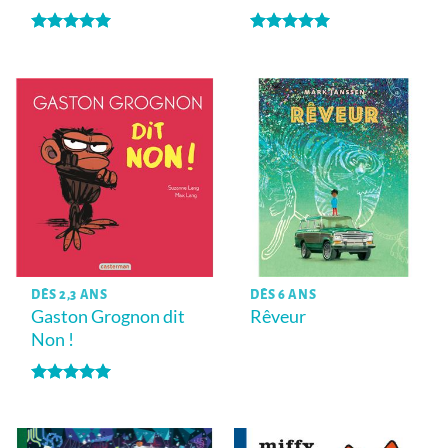
Note
5
sur
Note
5
sur
5
5
DÈS 2,3 ANS
DÈS 6 ANS
Gaston Grognon dit
Rêveur
Non !
Note
5
sur
5