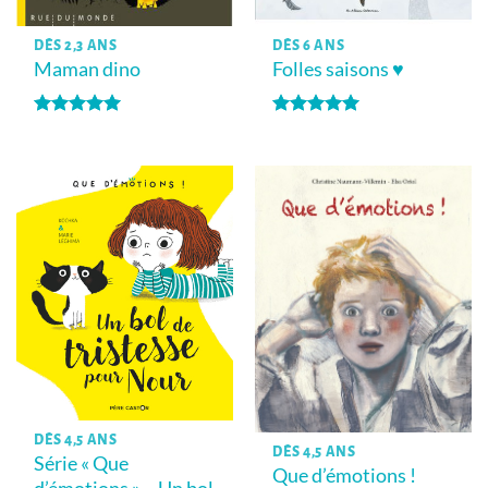
DÈS 2,3 ANS
DÈS 6 ANS
Maman dino
Folles saisons ♥
Note
5
sur
Note
5
sur
5
5
DÈS 4,5 ANS
DÈS 4,5 ANS
Série « Que
Que d’émotions !