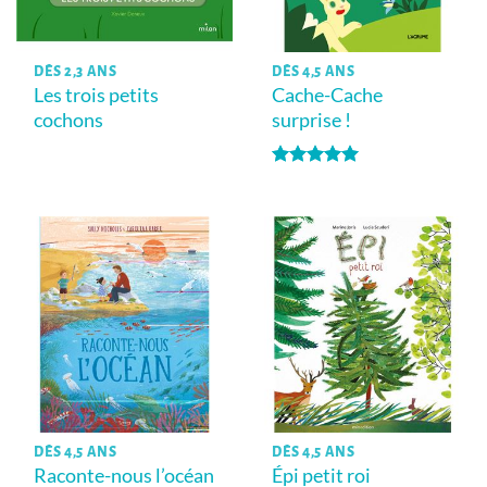
DÈS 2,3 ANS
DÈS 4,5 ANS
Les trois petits
Cache-Cache
cochons
surprise !
Note
5
sur
5
DÈS 4,5 ANS
DÈS 4,5 ANS
Raconte-nous l’océan
Épi petit roi