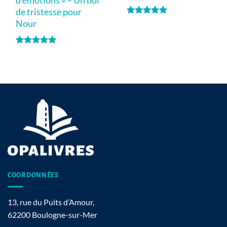
d’émotions » – Un bol
de tristesse pour
Note
5
sur
Nour
5
Note
5
sur
5
COORDONNÉES
13, rue du Puits d’Amour,
62200 Boulogne-sur-Mer