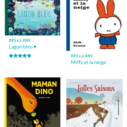
DÈS 2,3 ANS
Lagon bleu ♥
DÈS 2,3 ANS
Miffy et la neige
Note
4.86
sur 5