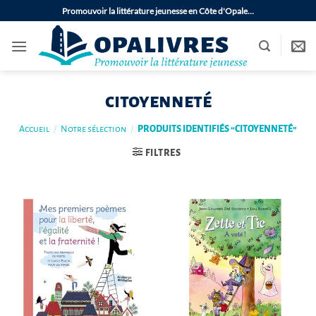
Passer
Promouvoir la littérature jeunesse en Côte d'Opale…
au
contenu
citoyenneté
Accueil
/
Notre sélection
/
PRODUITS IDENTIFIÉS “CITOYENNETÉ”
FILTRES