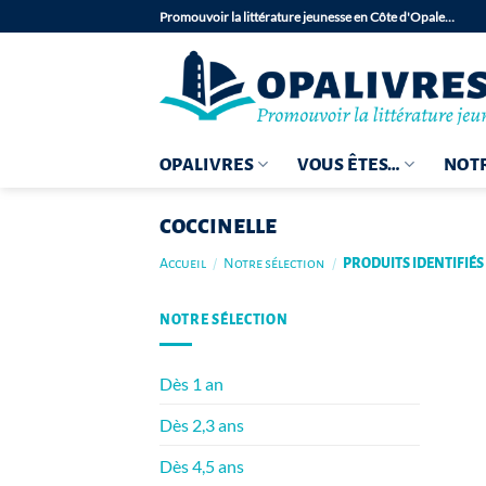
Passer
Promouvoir la littérature jeunesse en Côte d'Opale…
au
contenu
OPALIVRES
VOUS ÊTES…
NOTR
coccinelle
Accueil
/
Notre sélection
/
PRODUITS IDENTIFIÉS
NOTRE SÉLECTION
Dès 1 an
Dès 2,3 ans
Dès 4,5 ans