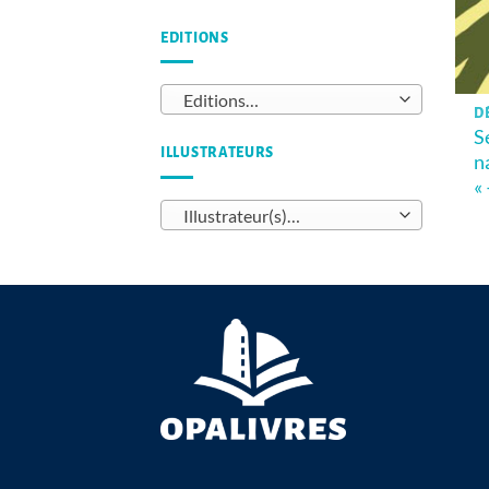
EDITIONS
Editions…
D
S
ILLUSTRATEURS
n
«
Illustrateur(s)…