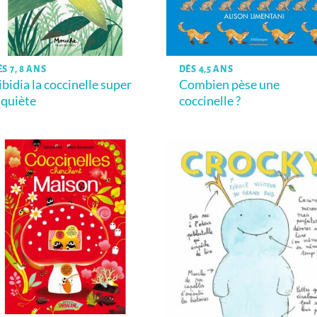
S 7, 8 ANS
DÈS 4,5 ANS
ibidia la coccinelle super
Combien pèse une
nquiète
coccinelle ?