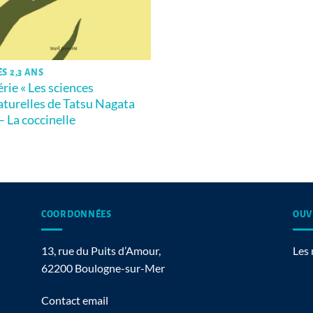
ÈS 2,3 ANS
érie « Les sciences
aturelles de Tatsu Nagata
 – La coccinelle
COORDONNÉES
OUV
13, rue du Puits d’Amour,
Les 
62200 Boulogne-sur-Mer
Contact email