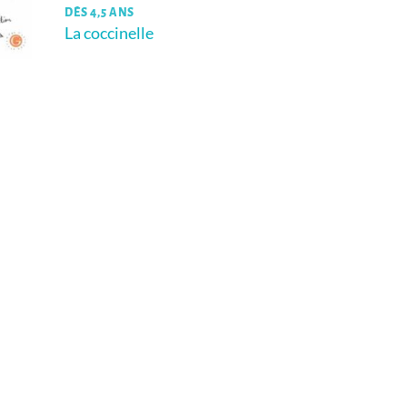
DÈS 4,5 ANS
La coccinelle
u