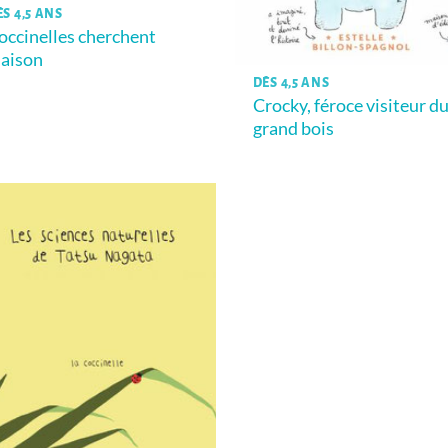
ÈS 4,5 ANS
occinelles cherchent
aison
DÈS 4,5 ANS
Crocky, féroce visiteur d
grand bois