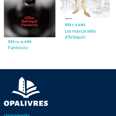
DÈS 7, 8 ANS
Les mascarades
d’Arlequin
DÈS 13, 14 ANS
Fantoccio
COORDONNÉES