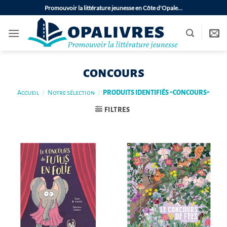
Passer
Promouvoir la littérature jeunesse en Côte d'Opale…
au
contenu
concours
Accueil
/
Notre sélection
/
PRODUITS IDENTIFIÉS “CONCOURS”
FILTRES