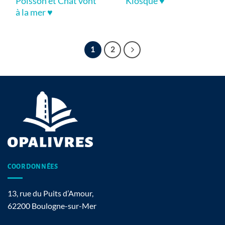
Poisson et Chat vont
Kiosque ♥
à la mer ♥
1
2
COORDONNÉES
13, rue du Puits d’Amour,
62200 Boulogne-sur-Mer