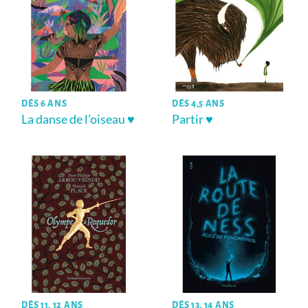
DÈS 6 ANS
DÈS 4,5 ANS
La danse de l’oiseau ♥
Partir ♥
DÈS 11, 12 ANS
DÈS 13, 14 ANS