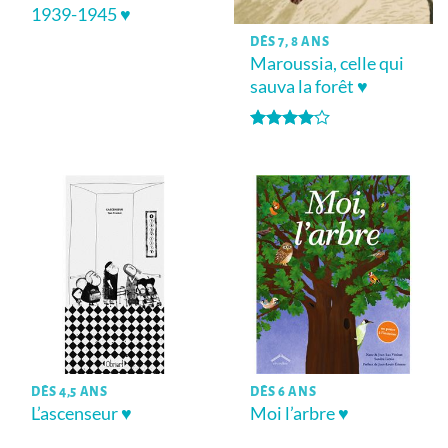
1939-1945 ♥
DÈS 7, 8 ANS
Maroussia, celle qui
sauva la forêt ♥
Note
4
sur 5
DÈS 4,5 ANS
DÈS 6 ANS
L’ascenseur ♥
Moi l’arbre ♥