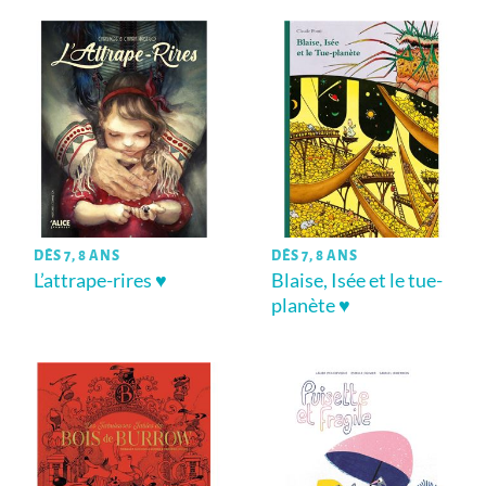
DÈS 7, 8 ANS
DÈS 7, 8 ANS
L’attrape-rires ♥
Blaise, Isée et le tue-
planète ♥