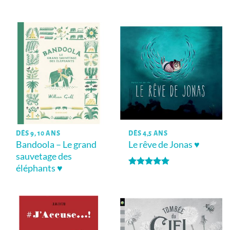
Note
2
sur
5
DÈS 9, 10 ANS
DÈS 4,5 ANS
Bandoola – Le grand
Le rêve de Jonas ♥
sauvetage des
éléphants ♥
Note
5
sur
5