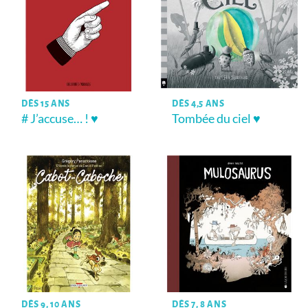
DÈS 15 ANS
DÈS 4,5 ANS
# J’accuse… ! ♥
Tombée du ciel ♥
DÈS 9, 10 ANS
DÈS 7, 8 ANS