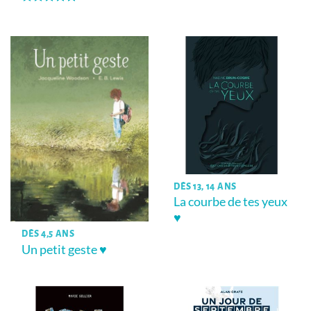
Note
5
sur
5
DÈS 13, 14 ANS
La courbe de tes yeux
♥
DÈS 4,5 ANS
Un petit geste ♥