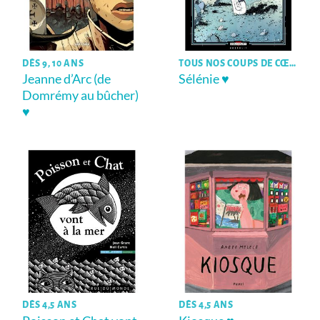
DÈS 9, 10 ANS
TOUS NOS COUPS DE CŒUR !
Jeanne d’Arc (de
Sélénie ♥
Domrémy au bûcher)
♥
DÈS 4,5 ANS
DÈS 4,5 ANS