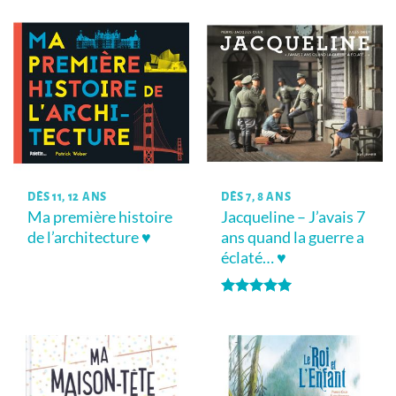
DÈS 11, 12 ANS
DÈS 7, 8 ANS
Ma première histoire
Jacqueline – J’avais 7
de l’architecture ♥
ans quand la guerre a
éclaté… ♥
Note
5
sur
5