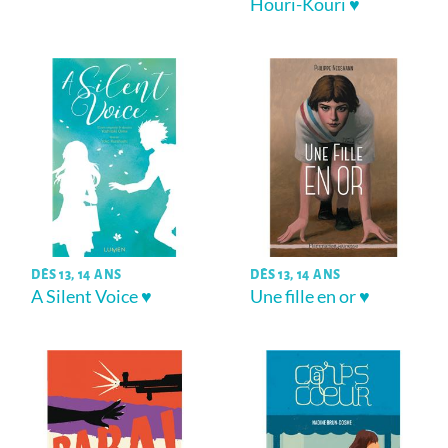
Houri-Kouri ♥
DÈS 13, 14 ANS
DÈS 13, 14 ANS
A Silent Voice ♥
Une fille en or ♥