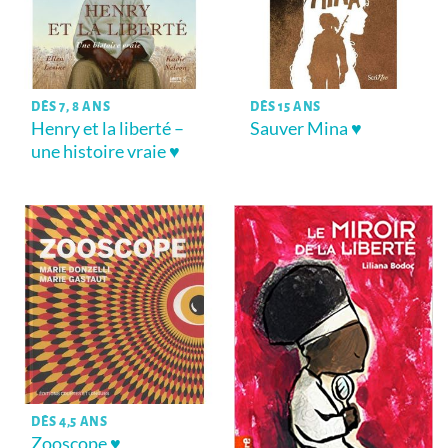
DÈS 7, 8 ANS
DÈS 15 ANS
Henry et la liberté –
Sauver Mina ♥
une histoire vraie ♥
DÈS 4,5 ANS
Zooscope ♥