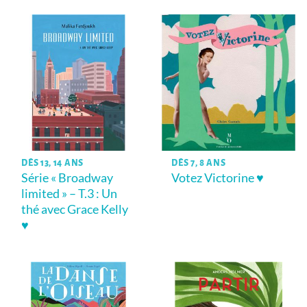
DÈS 13, 14 ANS
DÈS 7, 8 ANS
Série « Broadway
Votez Victorine ♥
limited » – T.3 : Un
thé avec Grace Kelly
♥