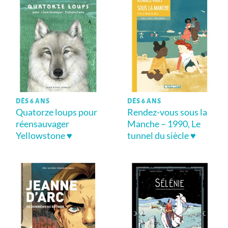
DÈS 6 ANS
DÈS 6 ANS
Quatorze loups pour
Rendez-vous sous la
réensauvager
Manche – 1990, Le
Yellowstone ♥
tunnel du siècle ♥