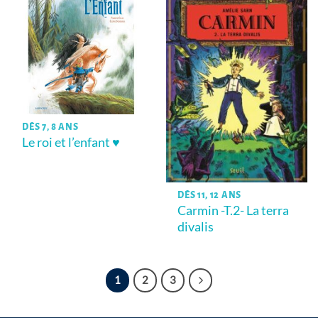
DÈS 7, 8 ANS
Le roi et l’enfant ♥
DÈS 11, 12 ANS
Carmin -T.2- La terra
divalis
1
2
3