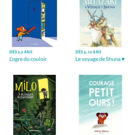
DÈS 2,3 ANS
DÈS 9, 10 ANS
L’ogre du couloir
Le voyage de Shuna ♥