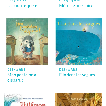
DÈS 7, 8 ANS
DÈS 13, 14 ANS
La bourrasque ♥
Méto – Zone noire
DÈS 4,5 ANS
DÈS 4,5 ANS
Mon pantalon a
Ella dans les vagues
disparu !