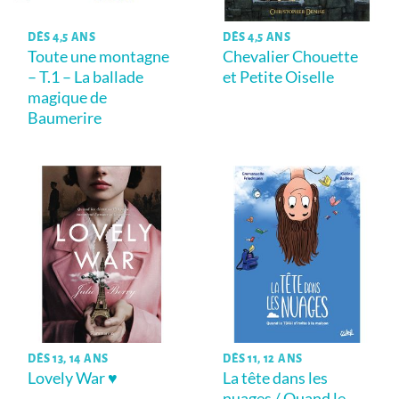
DÈS 4,5 ANS
DÈS 4,5 ANS
Toute une montagne
Chevalier Chouette
– T.1 – La ballade
et Petite Oiselle
magique de
Baumerire
DÈS 13, 14 ANS
DÈS 11, 12 ANS
Lovely War ♥
La tête dans les
nuages / Quand le