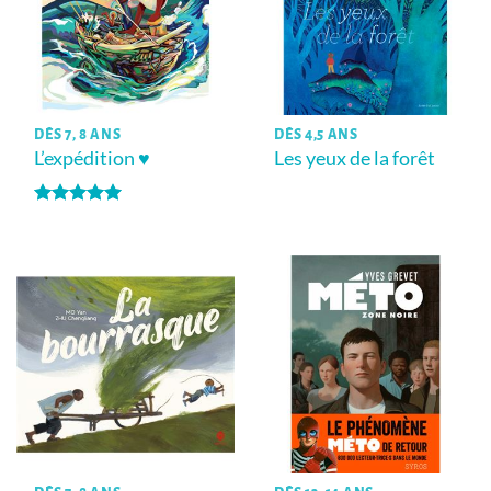
DÈS 7, 8 ANS
DÈS 4,5 ANS
L’expédition ♥
Les yeux de la forêt
Note
5
sur
5