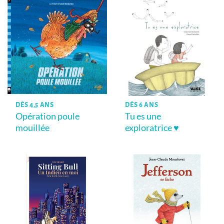
DÈS 4,5 ANS
DÈS 6 ANS
Opération poule
Tu es une
mouillée
exploratrice ♥