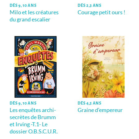
DÈS 9, 10 ANS
DÈS 2,3 ANS
Milo et les créatures
Courage petit ours !
du grand escalier
DÈS 9, 10 ANS
DÈS 4,5 ANS
Les enquêtes archi-
Graine d’empereur
secrètes de Brumm
et Irving -T.1- Le
dossier O.B.S.C.U.R.