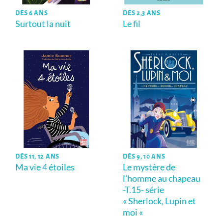
DÈS 6 ANS
DÈS 2,3 ANS
Surtout la nuit
Le fil
DÈS 11, 12 ANS
DÈS 9, 10 ANS
Ma vie 4 étoiles
Le mystère de
l’homme au chapeau
-T.15- série
« Sherlock, Lupin et
moi «