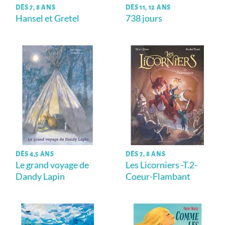
DÈS 7, 8 ANS
DÈS 11, 12 ANS
Hansel et Gretel
738 jours
DÈS 4,5 ANS
DÈS 7, 8 ANS
Le grand voyage de
Les Licorniers -T.2-
Dandy Lapin
Coeur-Flambant