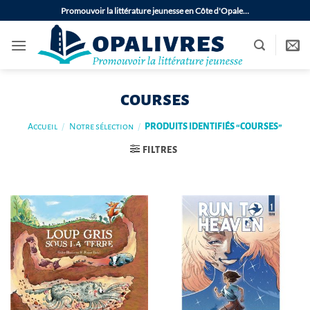
Passer
Promouvoir la littérature jeunesse en Côte d'Opale…
au
contenu
courses
Accueil
/
Notre sélection
/
PRODUITS IDENTIFIÉS “COURSES”
FILTRES