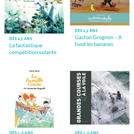
DÈS 2,3 ANS
Gaston Grognon – A
DÈS 4,5 ANS
fond les bananes
La fantastique
compétition volante
DÈS 7, 8 ANS
DÈS 7, 8 ANS