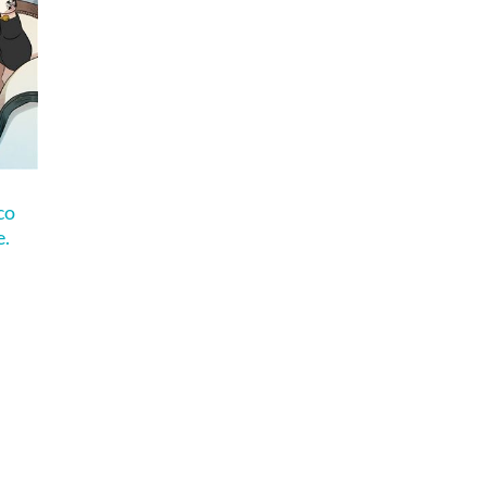
co
e.