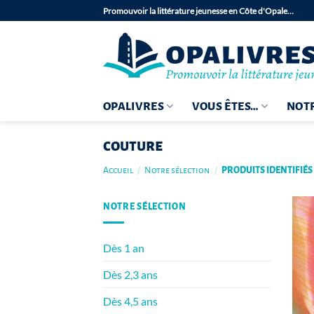
Passer
Promouvoir la littérature jeunesse en Côte d'Opale…
au
contenu
OPALIVRES
VOUS ÊTES…
NOTR
couture
Accueil
/
Notre sélection
/
PRODUITS IDENTIFIÉS
NOTRE SÉLECTION
Dès 1 an
Dès 2,3 ans
Dès 4,5 ans