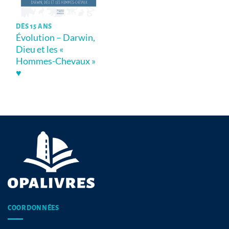
DÈS 15 ANS
Évolution – Darwin,
Dieu et les «
Hommes-Chevaux »
♥
COORDONNÉES