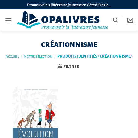
Passer
Promouvoir la littérature jeunesse en Côte d'Opale…
au
contenu
créationnisme
Accueil
/
Notre sélection
/
PRODUITS IDENTIFIÉS “CRÉATIONNISME”
FILTRES