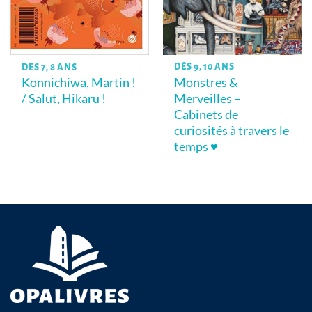
DÈS 9, 10 ANS
DÈS 7, 8 ANS
Monstres &
Konnichiwa, Martin !
Merveilles –
/ Salut, Hikaru !
Cabinets de
curiosités à travers le
temps ♥