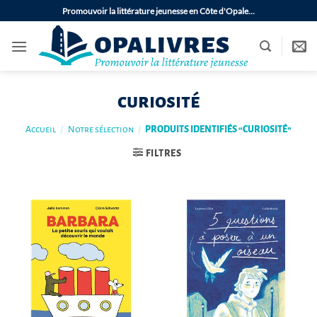
Passer
Promouvoir la littérature jeunesse en Côte d'Opale…
au
contenu
curiosité
Accueil
/
Notre sélection
/
PRODUITS IDENTIFIÉS “CURIOSITÉ”
FILTRES