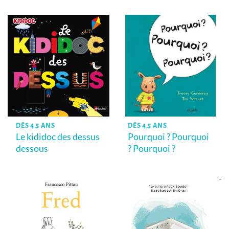
DÈS 4,5 ANS
DÈS 4,5 ANS
Le kididoc des dessus
Pourquoi ? Pourquoi
dessous
? Pourquoi ?