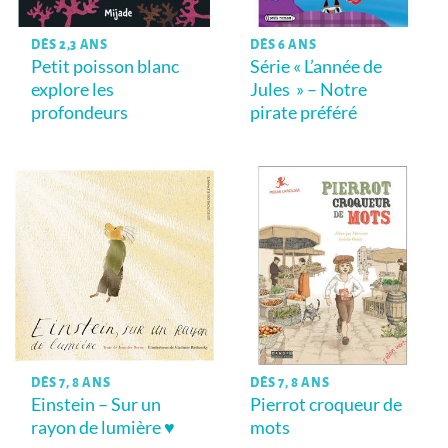
DÈS 2,3 ANS
DÈS 6 ANS
Petit poisson blanc
Série « L’année de
explore les
Jules » – Notre
profondeurs
pirate préféré
DÈS 7, 8 ANS
DÈS 7, 8 ANS
Einstein – Sur un
Pierrot croqueur de
rayon de lumière ♥
mots