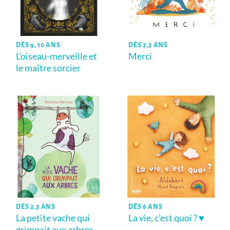
DÈS 9, 10 ANS
DÈS 2,3 ANS
L’oiseau-merveille et
Merci
le maître sorcier
DÈS 2,3 ANS
DÈS 6 ANS
La petite vache qui
La vie, c’est quoi ? ♥
grimpait aux arbres