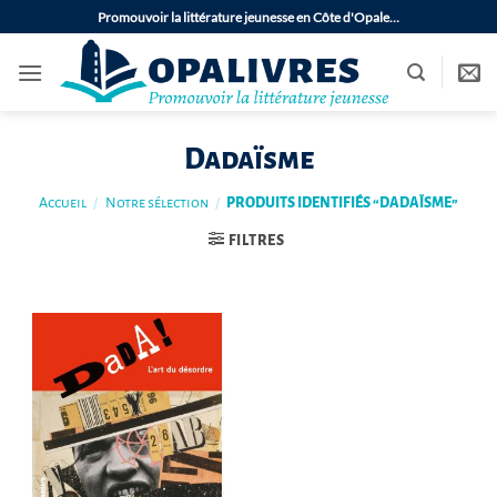
Passer
Promouvoir la littérature jeunesse en Côte d'Opale…
au
contenu
Dadaïsme
Accueil
/
Notre sélection
/
PRODUITS IDENTIFIÉS “DADAÏSME”
FILTRES