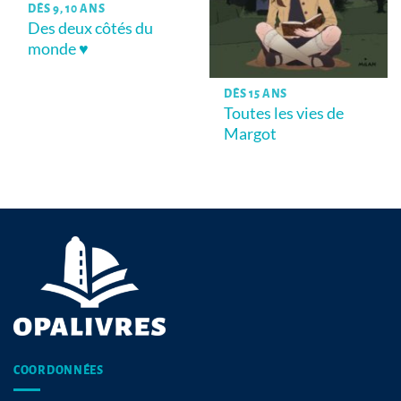
DÈS 9, 10 ANS
Des deux côtés du
monde ♥
DÈS 15 ANS
Toutes les vies de
Margot
COORDONNÉES