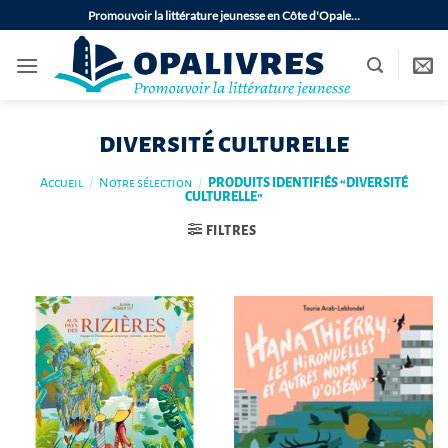
Passer
Promouvoir la littérature jeunesse en Côte d'Opale…
au
contenu
diversité culturelle
Accueil
/
Notre sélection
/
PRODUITS IDENTIFIÉS “DIVERSITÉ
CULTURELLE”
FILTRES