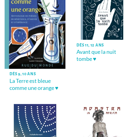
DÈS 11, 12 ANS
Avant que la nuit
tombe ♥
DÈS 9, 10 ANS
La Terre est bleue
comme une orange ♥