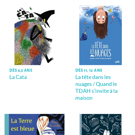
DÈS 4,5 ANS
DÈS 11, 12 ANS
La Cata
La tête dans les
nuages / Quand le
TDAH s’invite à la
maison