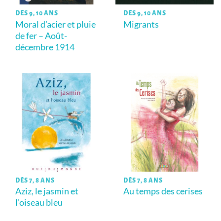
DÈS 9, 10 ANS
DÈS 9, 10 ANS
Moral d’acier et pluie
Migrants
de fer – Août-
décembre 1914
DÈS 7, 8 ANS
DÈS 7, 8 ANS
Aziz, le jasmin et
Au temps des cerises
l’oiseau bleu