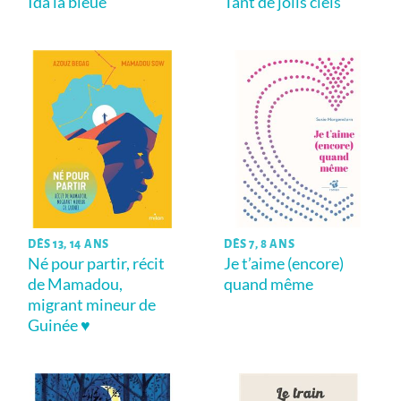
Ida la bleue
Tant de jolis ciels
DÈS 13, 14 ANS
DÈS 7, 8 ANS
Né pour partir, récit
Je t’aime (encore)
de Mamadou,
quand même
migrant mineur de
Guinée ♥