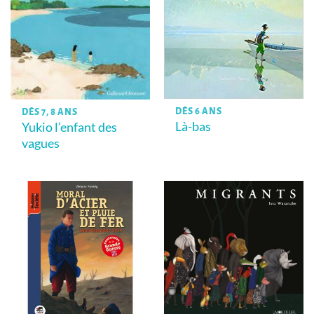
DÈS 6 ANS
DÈS 7, 8 ANS
Là-bas
Yukio l’enfant des
vagues