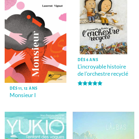
DÈS 6 ANS
L’incroyable histoire
de l’orchestre recyclé
DÈS 11, 12 ANS
Note
5
sur
Monsieur I
5