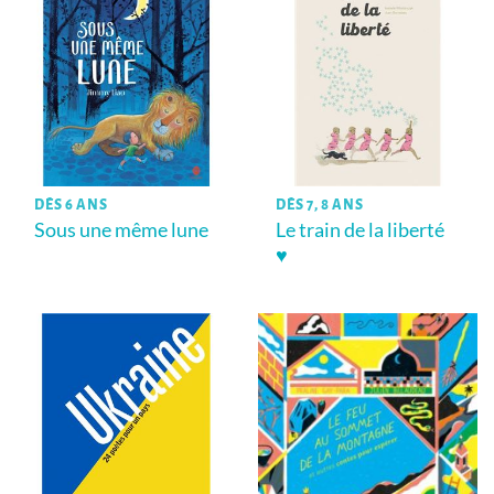
DÈS 6 ANS
DÈS 7, 8 ANS
Sous une même lune
Le train de la liberté
♥