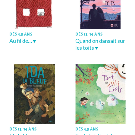
DÈS 4,5 ANS
DÈS 13, 14 ANS
Au fil de… ♥
Quand on dansait sur
les toits ♥
DÈS 13, 14 ANS
DÈS 4,5 ANS