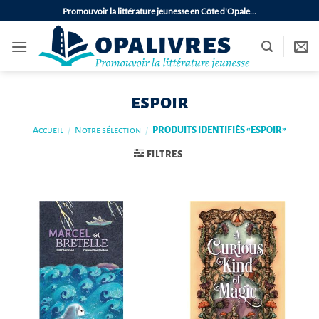
Passer
Promouvoir la littérature jeunesse en Côte d'Opale…
au
contenu
espoir
Accueil
/
Notre sélection
/
PRODUITS IDENTIFIÉS “ESPOIR”
FILTRES