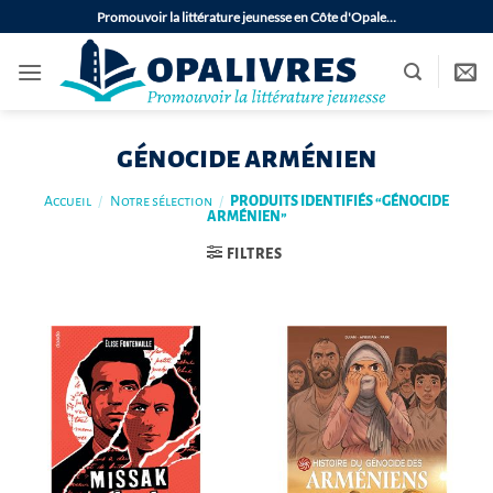
Passer
Promouvoir la littérature jeunesse en Côte d'Opale…
au
contenu
génocide arménien
Accueil
/
Notre sélection
/
PRODUITS IDENTIFIÉS “GÉNOCIDE
ARMÉNIEN”
FILTRES