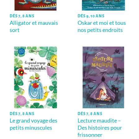
DÈS 7, 8 ANS
DÈS 9, 10 ANS
Alligator et mauvais
Oskar et moi et tous
sort
nos petits endroits
DÈS 7, 8 ANS
DÈS 7, 8 ANS
Le grand voyage des
Lecture maudite –
petits minuscules
Des histoires pour
frissonner