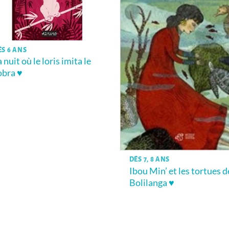
ÈS 6 ANS
 nuit où le loris imita le
obra ♥
DÈS 7, 8 ANS
Ibou Min’ et les tortues d
Bolilanga ♥