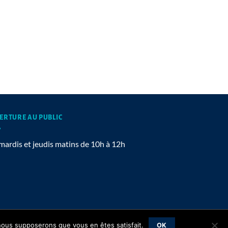
ERTURE AU PUBLIC
mardis et jeudis matins de 10h à 12h
Mentions légales
, nous supposerons que vous en êtes satisfait.
OK