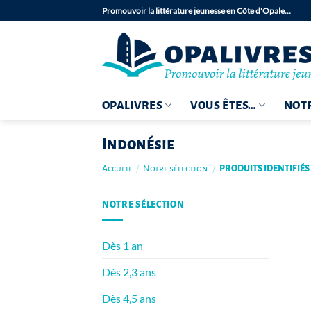
Passer
Promouvoir la littérature jeunesse en Côte d'Opale…
au
contenu
OPALIVRES
VOUS ÊTES…
NOTR
Indonésie
Accueil
/
Notre sélection
/
PRODUITS IDENTIFIÉS
NOTRE SÉLECTION
Dès 1 an
Dès 2,3 ans
Dès 4,5 ans