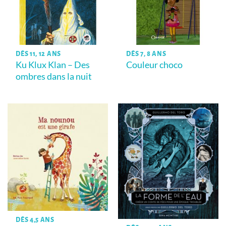
DÈS 11, 12 ANS
DÈS 7, 8 ANS
Ku Klux Klan – Des
Couleur choco
ombres dans la nuit
DÈS 4,5 ANS