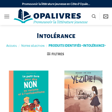
Passer
Promouvoir la littérature jeunesse en Côte d'Opale…
au
contenu
Intolérance
Accueil
/
Notre sélection
/
PRODUITS IDENTIFIÉS “INTOLÉRANCE”
FILTRES