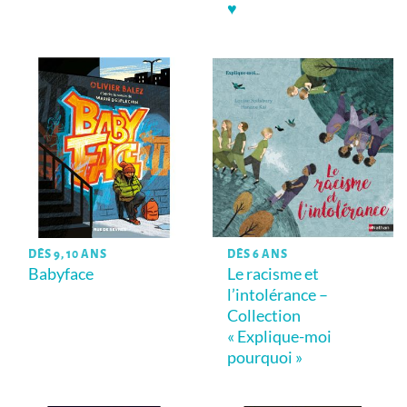
♥
DÈS 9, 10 ANS
DÈS 6 ANS
Babyface
Le racisme et
l’intolérance –
Collection
« Explique-moi
pourquoi »