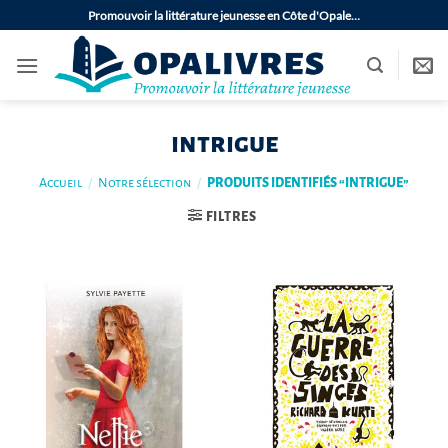
Passer
Promouvoir la littérature jeunesse en Côte d'Opale…
au
contenu
intrigue
Accueil
/
Notre sélection
/
PRODUITS IDENTIFIÉS “INTRIGUE”
FILTRES