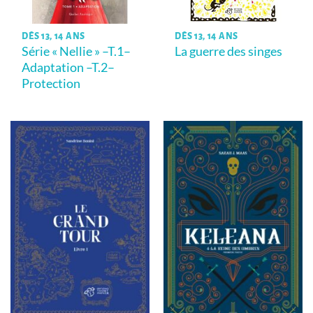
DÈS 13, 14 ANS
DÈS 13, 14 ANS
Série « Nellie » –T.1–
La guerre des singes
Adaptation –T.2–
Protection