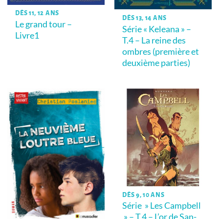
DÈS 11, 12 ANS
DÈS 13, 14 ANS
Le grand tour –
Série « Keleana » –
Livre1
T.4 – La reine des
ombres (première et
deuxième parties)
DÈS 9, 10 ANS
Série » Les Campbell
» – T.4 – L’or de San-