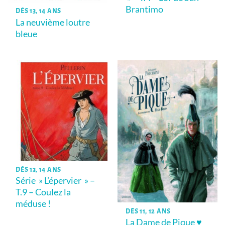
Brantimo
DÈS 13, 14 ANS
La neuvième loutre
bleue
DÈS 13, 14 ANS
Série » L’épervier » –
T.9 – Coulez la
méduse !
DÈS 11, 12 ANS
La Dame de Pique ♥